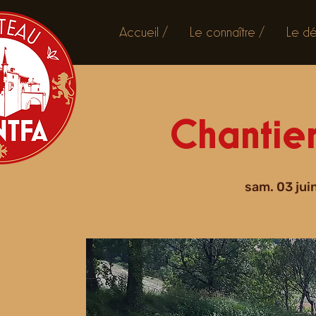
Accueil /
Le connaître /
Le dé
Chantier
sam. 03 jui