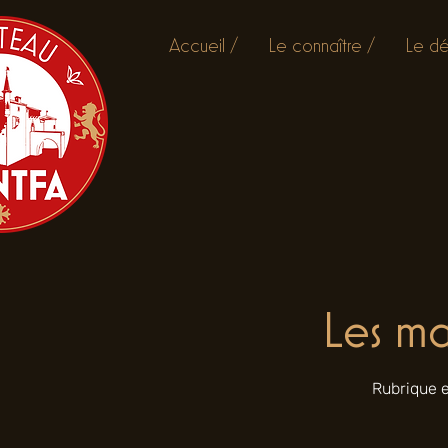
Accueil /
Le connaître /
Le dé
Les ma
Rubrique e